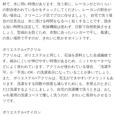
材で、水に弱い特徴があります。洗う前に、レーヨンがどのくらい
の割合使われているかをチェックしてください。レーヨンの割合が
高い場合は、クリーニング店でプロに任せましょう。 自宅で洗う場
合の注意点は、水に浸ける時間をなるべく短くすることです。脱水
も短い時間を設定して、乾燥機能は使わず、日影で自然乾燥させま
しょう。型崩れを防ぐため、衣類に合ったハンガーで干し、風通し
の良い場所で干すのが、きれいに乾かすポイントです。
ポリエステル×アクリル
アクリルは、ポリエステルと同じく、石油を原料とした合成繊維で
す。縮みにくいが伸びやすい特徴があるため、ニットやセーターな
どによく使われています。アクリルが使われている場合、「洗濯不
可」か「手洗いOK」の洗濯表示になっていることが多いでしょう。
また、ポリエステル×アクリルは、毛玉ができやすいデメリットもあ
ります。洗濯をする回数や頻度も減らすためにも、衣替えのときに
だけ洗濯するようにしましょう。自宅の洗濯機で洗うときは、おし
ゃれ着用の洗濯コースで優しく洗うのが、きれいに長持ちさせるコ
ツです。
ポリエステル×ナイロン