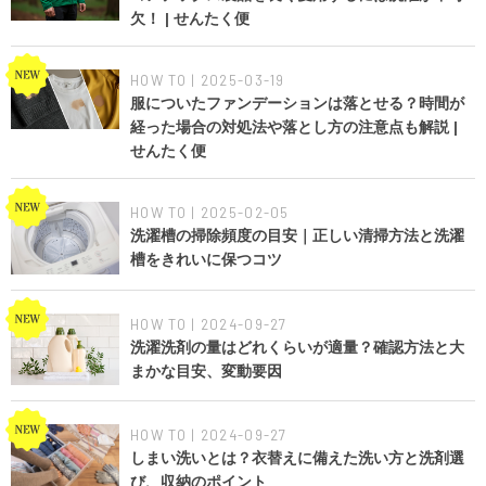
欠！ | せんたく便
HOW TO | 2025-03-19
服についたファンデーションは落とせる？時間が
経った場合の対処法や落とし方の注意点も解説 |
せんたく便
HOW TO | 2025-02-05
洗濯槽の掃除頻度の目安｜正しい清掃方法と洗濯
槽をきれいに保つコツ
HOW TO | 2024-09-27
洗濯洗剤の量はどれくらいが適量？確認方法と大
まかな目安、変動要因
HOW TO | 2024-09-27
しまい洗いとは？衣替えに備えた洗い方と洗剤選
び、収納のポイント