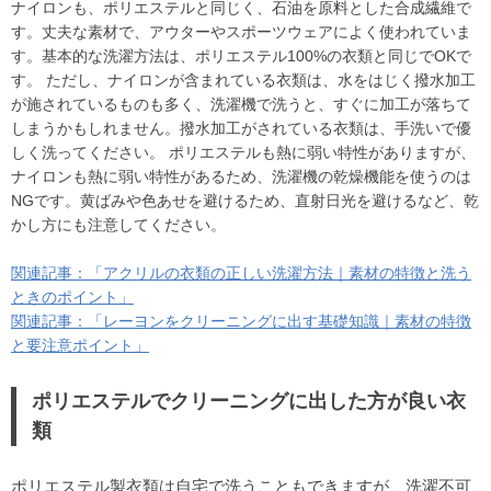
ナイロンも、ポリエステルと同じく、石油を原料とした合成繊維で
す。丈夫な素材で、アウターやスポーツウェアによく使われていま
す。基本的な洗濯方法は、ポリエステル100%の衣類と同じでOKで
す。 ただし、ナイロンが含まれている衣類は、水をはじく撥水加工
が施されているものも多く、洗濯機で洗うと、すぐに加工が落ちて
しまうかもしれません。撥水加工がされている衣類は、手洗いで優
しく洗ってください。 ポリエステルも熱に弱い特性がありますが、
ナイロンも熱に弱い特性があるため、洗濯機の乾燥機能を使うのは
NGです。黄ばみや色あせを避けるため、直射日光を避けるなど、乾
かし方にも注意してください。
関連記事：「アクリルの衣類の正しい洗濯方法｜素材の特徴と洗う
ときのポイント」
関連記事：「レーヨンをクリーニングに出す基礎知識｜素材の特徴
と要注意ポイント」
ポリエステルでクリーニングに出した方が良い衣
類
ポリエステル製衣類は自宅で洗うこともできますが、洗濯不可