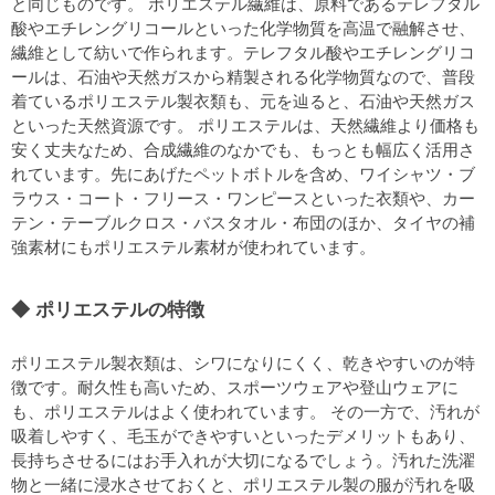
と同じものです。 ポリエステル繊維は、原料であるテレフタル
酸やエチレングリコールといった化学物質を高温で融解させ、
繊維として紡いで作られます。テレフタル酸やエチレングリコ
ールは、石油や天然ガスから精製される化学物質なので、普段
着ているポリエステル製衣類も、元を辿ると、石油や天然ガス
といった天然資源です。 ポリエステルは、天然繊維より価格も
安く丈夫なため、合成繊維のなかでも、もっとも幅広く活用さ
れています。先にあげたペットボトルを含め、ワイシャツ・ブ
ラウス・コート・フリース・ワンピースといった衣類や、カー
テン・テーブルクロス・バスタオル・布団のほか、タイヤの補
強素材にもポリエステル素材が使われています。
ポリエステルの特徴
ポリエステル製衣類は、シワになりにくく、乾きやすいのが特
徴です。耐久性も高いため、スポーツウェアや登山ウェアに
も、ポリエステルはよく使われています。 その一方で、汚れが
吸着しやすく、毛玉ができやすいといったデメリットもあり、
長持ちさせるにはお手入れが大切になるでしょう。汚れた洗濯
物と一緒に浸水させておくと、ポリエステル製の服が汚れを吸