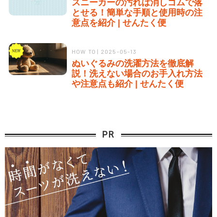
スニーカーの汚れは消しゴムで落
とせる！簡単な手順と使用時の注
意点を紹介 | せんたく便
HOW TO | 2025-05-13
ぬいぐるみの洗濯方法を徹底解
説！洗えない場合のお手入れ方法
や注意点も紹介 | せんたく便
PR