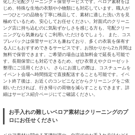
化した宅配クリーニング＋保管サービスです。ベロア素材をは
じめ、特殊な生地の衣類や小物類にも対応しています。職人が
一つひとつの品物を丁寧に検品して、素材に適した洗い方を見
極めているため、安心してお任せください。対面式のクリーニ
ング店に持ち込むのに気恥ずかしさを感じる方も、宅配クリー
ニングなら気兼ねなくご利用いただけるでしょう。 また、コス
プレパックは保管サービスも兼ねており、多くの衣装を保有す
る人にもおすすめできるサービスです。お預かりから2カ月間は
無料で保管できます。ご希望の場合は追加料金で延長も可能で
す。長期保管にも対応できるため、ぜひ衣替えやクローゼット
整理にご活用ください。 さらにお渡しの際は、コスチュームを
イベント会場へ時間指定で直接配送することも可能です。イベ
ント終了後は、お近くのコンビニなどからクリーニングをご依
頼いただければ、行き帰りの荷物を減らすこともできます。詳
細はサービス紹介ページにてご確認ください。
お手入れの難しいベロア素材はクリーニングのプ
ロにお任せください