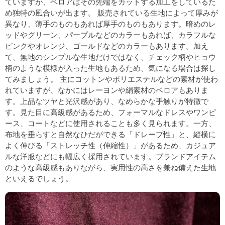
ていますが、ベロアはその先端をカットする加工をしているた
め独特の風合いが出ます。 販売されている生地によって厚みが
異なり、薄手のものもあれば厚手のものもあります。暗めのレ
ッドやグリーン、パープルなどのカラーもあれば、カラフルな
ピンクやオレンジ、ゴールドなどのカラーもあります。加え
て、無地のシンプルな生地だけではなく、チェック柄やヒョウ
柄のような模様が入った生地もあるため、気になる場合は探し
てみましょう。 主にコットンやポリエステルなどの素材が使わ
れていますが、なかにはレーヨンや絹素材のベロアもありま
す。上品なツヤと光沢感があり、なめらかな手触りが特徴で
す。見た目に高級感があるため、フォーマルなドレスやワンピ
ース、コートなどに使用されることも多く見られます。一方、
布地を垂らすと自然なひだができる「ドレープ性」と、縦横に
よく伸びる「ストレッチ性（伸縮性）」があるため、カジュア
ルな洋服などにも幅広く採用されています。ブランドアイテム
のような高級感もありながら、実用性の高さを兼ね備えた生地
といえるでしょう。