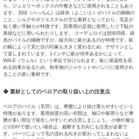
ら、ジュエリーボックスの中敷きなどに使用されることもあり
ます。 別珍（べっちん）は緯糸（よこいと）がパイルの織物の
こと。シルクやポリエステルが主な素材となっており、毛足が
短く硬い手触りが特徴です。防寒用の足袋に使用したり下駄の
鼻緒などに用いられたりします。 コーデュロイは別珍同様、緯
糸がパイルの織物ですが、縦方向に畝があるのが特徴です。畝
の幅によって見た目の印象も大きく変わるため、デザインとし
て楽しまれています。1インチに畝が何本あるかによって、
WALE（ウェル）という単位で分けられます。畝に保温性を高
める効果があるため、秋冬物のジャケットやパンツに使用され
ることの多い素材です。
素材としてのベロアの取り扱い上の注意点
ベロアのパイル（毛羽）は、摩擦により抜け落ちやすいという
特徴があります。着用頻度の高い衣類は、袖口や裾周りなど摩
擦が多い部位で発生しやすいため注意しましょう。 小物や服な
どのDIYで使いたい場合は、裁断する方向にも注意が必要で
す。パーツによって毛の流れる向きが変わってしまわないよ