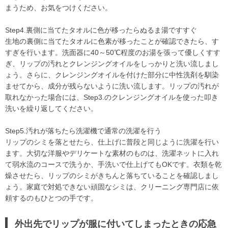
まうため、お気をつけください。
Step4.裏側に当てたタオルに色が移ったらぬるま湯ですすぐ
生地の裏側に当てたタオルに色素が移ったことが確認できたら、す
すぎを行います。洗面器に40～50℃程度のお湯を張って優しくすす
ぎ、リップの汚れとクレンジングオイルをしっかりと洗い流しまし
ょう。さらに、クレンジングオイルを付けた部分に中性洗剤を馴染
ませてから、成分が残らないように洗い流します。リップの汚れが
取れなかった場合には、Step3.のクレンジングオイルを使った叩き
洗いを繰り返してください。
Step5.汚れが落ちたら洗濯機で通常の洗濯を行う
リップのシミを落とせたら、仕上げに普段と同じように洗濯を行い
ます。大切な洋服やデリケートな素材のものは、洗濯ネットに入れ
て弱水流のコースで洗うか、手洗いで仕上げてもOKです。衣類を乾
燥させたら、リップのシミがきちんと落ちていることを確認しまし
ょう。家庭で対処できない頑固なシミは、クリーニング専門店に依
頼するのもひとつの手です。
外出先でリップが服に付いてしまったときの応急