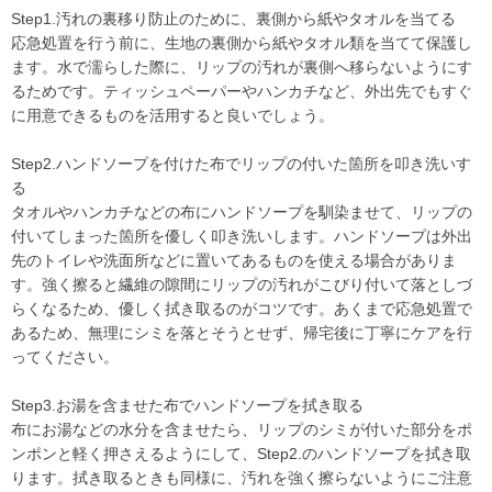
Step1.汚れの裏移り防止のために、裏側から紙やタオルを当てる
応急処置を行う前に、生地の裏側から紙やタオル類を当てて保護し
ます。水で濡らした際に、リップの汚れが裏側へ移らないようにす
るためです。ティッシュペーパーやハンカチなど、外出先でもすぐ
に用意できるものを活用すると良いでしょう。
Step2.ハンドソープを付けた布でリップの付いた箇所を叩き洗いす
る
タオルやハンカチなどの布にハンドソープを馴染ませて、リップの
付いてしまった箇所を優しく叩き洗いします。ハンドソープは外出
先のトイレや洗面所などに置いてあるものを使える場合がありま
す。強く擦ると繊維の隙間にリップの汚れがこびり付いて落としづ
らくなるため、優しく拭き取るのがコツです。あくまで応急処置で
あるため、無理にシミを落とそうとせず、帰宅後に丁寧にケアを行
ってください。
Step3.お湯を含ませた布でハンドソープを拭き取る
布にお湯などの水分を含ませたら、リップのシミが付いた部分をポ
ンポンと軽く押さえるようにして、Step2.のハンドソープを拭き取
ります。拭き取るときも同様に、汚れを強く擦らないようにご注意