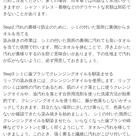
ためご注意ください。多くの場合、日常着では問題なく水洗いがで
きますが、シャツ・ドレス・着物などのデリケートな衣類は対応で
きないことがあります。
Step2.汚れの裏移り防止のために、シミの付いた箇所に裏側からタ
オルを当てる
染み抜きの作業は、シミの付いた箇所の裏側に汚れても良いタオル
を当てた状態で行います。間にタオルを挟むことで、浮き上がった
汚れが裏移りするのを防ぐ意味合いがあります。下の生地まで汚れ
が広がらないように、必ず用意しておきましょう。
Step3.シミに歯ブラシでクレンジングオイルを馴染ませる
リップの染み抜きには、クレンジングオイルを使用します。リップ
のシミは油性の汚れであるため、肌のメイク落としに使うクレンジ
ングオイルや、油汚れを落とす台所用洗剤を使った洗濯方法が効果
的です。 クレンジングオイルを使う前に、服が色落ちしないかチェ
ックしておきます。目立たない場所に少しだけ垂らして、色落ちが
ないか確認できたら染み抜きを始めましょう。 シミの付いた箇所に
クレンジングオイルを馴染ませたら、いらなくなった歯ブラシや綿
棒などでトントンと優しく叩くようにして、タオルへ汚れを移して
いきましょう。このとき、強く擦ると繊維に汚れがこびり付いてし